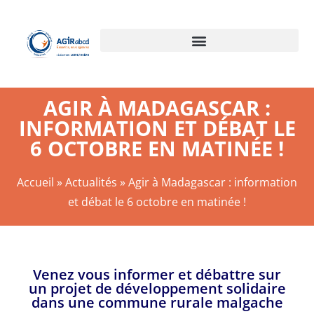
AGIR À MADAGASCAR :
INFORMATION ET DÉBAT LE
6 OCTOBRE EN MATINÉE !
Accueil
»
Actualités
»
Agir à Madagascar : information
et débat le 6 octobre en matinée !
Venez vous informer et débattre sur
un projet de développement solidaire
dans une commune rurale malgache