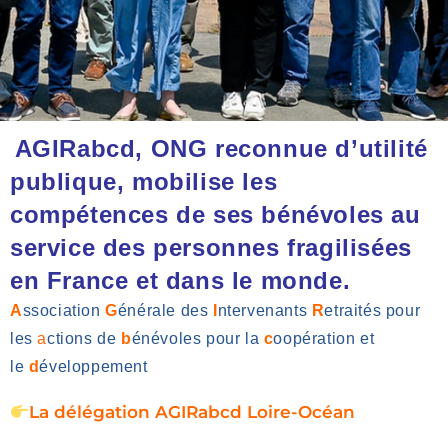
AGIRabcd, ONG reconnue d’utilité
publique, mobilise les
compétences de ses bénévoles au
service des personnes fragilisées
en France et dans le monde.
A
ssociation
G
énérale des
I
ntervenants
R
etraités pour
les
a
ctions de
b
énévoles pour la
c
oopération et
le
d
éveloppement
La délégation AGIRabcd Loire-Océan