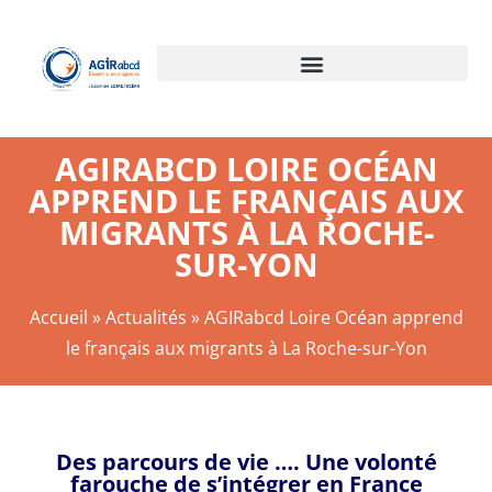
AGIRABCD LOIRE OCÉAN
APPREND LE FRANÇAIS AUX
MIGRANTS À LA ROCHE-
SUR-YON
Accueil
»
Actualités
»
AGIRabcd Loire Océan apprend
le français aux migrants à La Roche-sur-Yon
Des parcours de vie …. Une volonté
farouche de s’intégrer en France