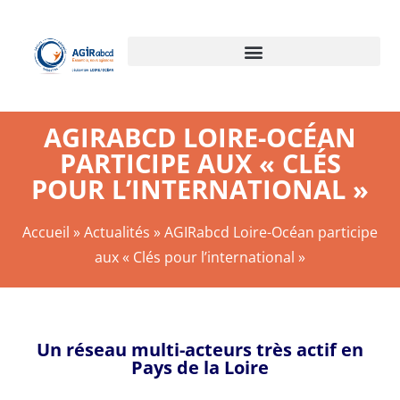
AGIRABCD LOIRE-OCÉAN
PARTICIPE AUX « CLÉS
POUR L’INTERNATIONAL »
Accueil
»
Actualités
»
AGIRabcd Loire-Océan participe
aux « Clés pour l’international »
Un réseau multi-acteurs très actif en
Pays de la Loire