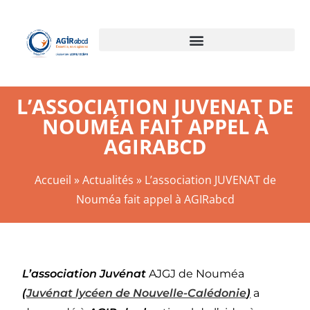
L’ASSOCIATION JUVENAT DE
NOUMÉA FAIT APPEL À
AGIRABCD
Accueil
»
Actualités
»
L’association JUVENAT de
Nouméa fait appel à AGIRabcd
L’association Juvénat
AJGJ de Nouméa
(
Juvénat lycéen de Nouvelle-Calédonie
)
a