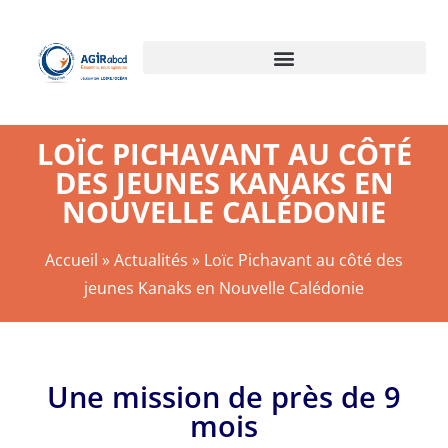
LOÏC PICHAVANT AU CÔTÉ
DES JEUNES KANAKS EN
NOUVELLE CALÉDONIE
Accueil
»
Actualités
»
Loïc Pichavant au côté des
jeunes Kanaks en Nouvelle Calédonie
Une mission de près de 9
mois