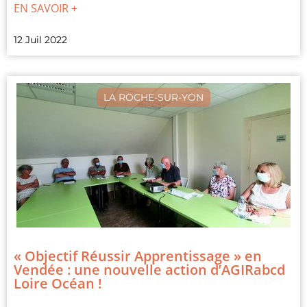
EN SAVOIR +
12 Juil 2022
LA ROCHE-SUR-YON
« Objectif Réussir Apprentissage » en
Vendée : une nouvelle action d’AGIRabcd
Loire Océan !