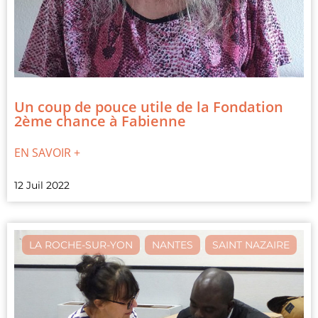
Un coup de pouce utile de la Fondation
2ème chance à Fabienne
EN SAVOIR +
12 Juil 2022
LA ROCHE-SUR-YON
,
NANTES
,
SAINT NAZAIRE