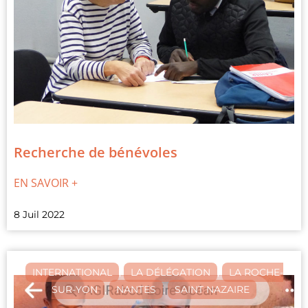
Recherche de bénévoles
EN SAVOIR +
8 Juil 2022
INTERNATIONAL
,
LA DÉLÉGATION
,
LA ROCHE-
SUR-YON
,
NANTES
,
SAINT NAZAIRE