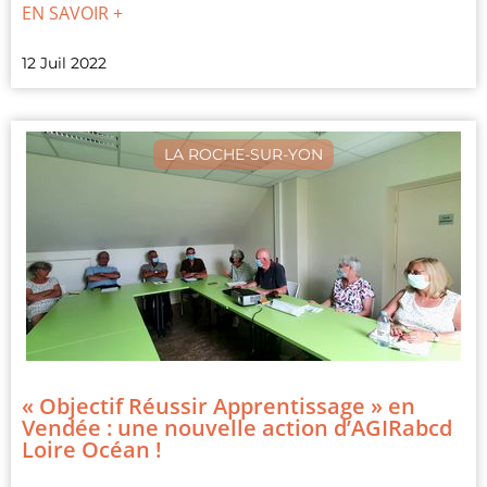
EN SAVOIR +
12 Juil 2022
LA ROCHE-SUR-YON
« Objectif Réussir Apprentissage » en
Vendée : une nouvelle action d’AGIRabcd
Loire Océan !