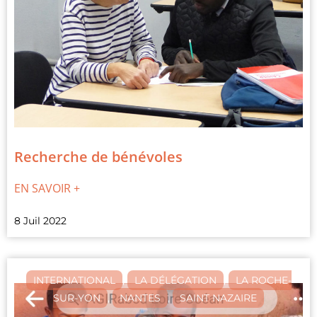
Recherche de bénévoles
EN SAVOIR +
8 Juil 2022
INTERNATIONAL
,
LA DÉLÉGATION
,
LA ROCHE-
SUR-YON
,
NANTES
,
SAINT NAZAIRE