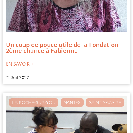
Un coup de pouce utile de la Fondation
2ème chance à Fabienne
EN SAVOIR +
12 Juil 2022
LA ROCHE-SUR-YON
,
NANTES
,
SAINT NAZAIRE