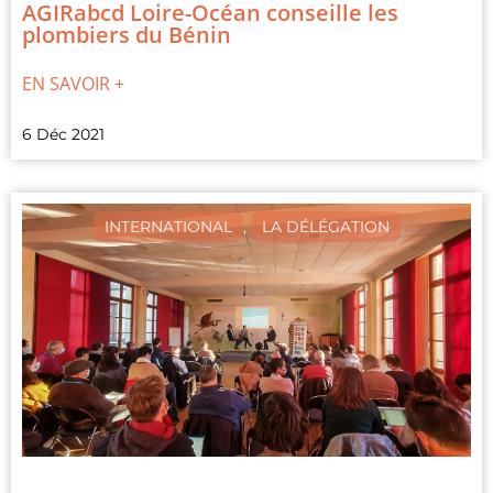
AGIRabcd Loire-Océan conseille les
plombiers du Bénin
EN SAVOIR +
6 Déc 2021
INTERNATIONAL
,
LA DÉLÉGATION