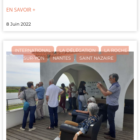
EN SAVOIR +
8 Juin 2022
INTERNATIONAL
,
LA DÉLÉGATION
,
LA ROCHE-
SUR-YON
,
NANTES
,
SAINT NAZAIRE