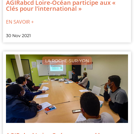
AGIRabcd Loire-Océan participe aux «
Clés pour l’international »
EN SAVOIR +
30 Nov 2021
LA ROCHE-SUR-YON