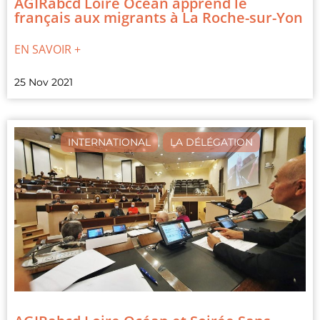
AGIRabcd Loire Océan apprend le
français aux migrants à La Roche-sur-Yon
EN SAVOIR +
25 Nov 2021
INTERNATIONAL
,
LA DÉLÉGATION