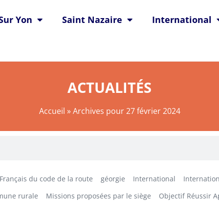
Sur Yon
Saint Nazaire
International
ACTUALITÉS
Accueil
»
Archives pour 27 février 2024
Français du code de la route
géorgie
International
Internation
mune rurale
Missions proposées par le siège
Objectif Réussir 