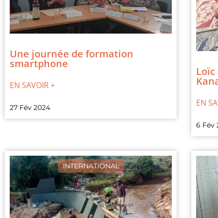
Une journée de formation
smartphone
Loïc
Kana
EN SAVOIR +
EN SA
27 Fév 2024
6 Fév
INTERNATIONAL