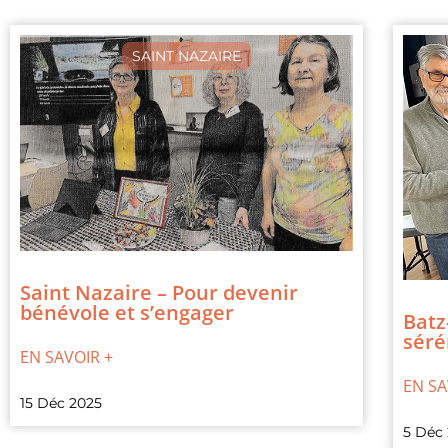
SAINT NAZAIRE
Saint Nazaire – Pour devenir
bénévole et s’engager
Batz
séré
EN SAVOIR +
EN SA
15 Déc 2025
5 Déc