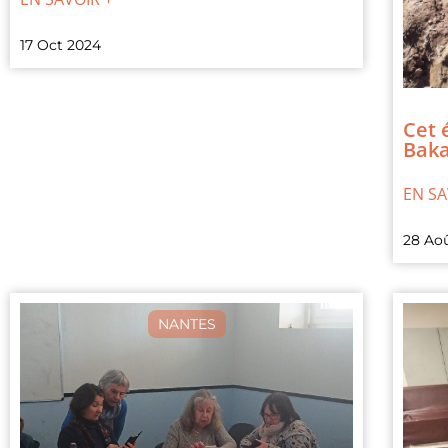
17 Oct 2024
Cet 
Baka
EN SA
28 Ao
NANTES