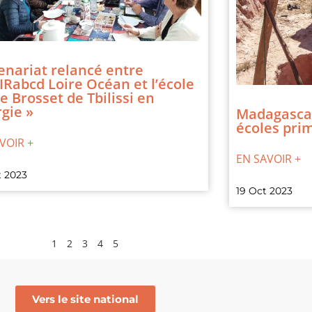
enariat relancé entre
IRabcd Loire Océan et l’école
e Brosset de Tbilissi en
gie »
Madagascar 
écoles pri
VOIR +
EN SAVOIR +
t 2023
19 Oct 2023
1
2
3
4
5
Vers le site national