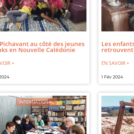
 Pichavant au côté des jeunes
Les enfant
ks en Nouvelle Calédonie
retrouvent 
VOIR +
EN SAVOIR +
 2024
1 Fév 2024
INTERNATIONAL