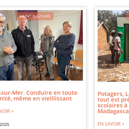
SAINT NAZAIRE
-sur-Mer. Conduire en toute
Potagers, L
nité, même en vieillissant
tout est pr
scolaires à
Madagasca
VOIR +
EN SAVOIR +
 2025