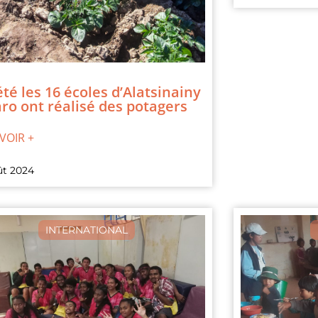
été les 16 écoles d’Alatsinainy
ro ont réalisé des potagers
VOIR +
ût 2024
INTERNATIONAL