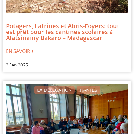
Potagers, Latrines et Abris-Foyers: tout
est prêt pour les cantines scolaires à
Alatsinainy Bakaro – Madagascar
EN SAVOIR +
2 Jan 2025
LA DÉLÉGATION
,
NANTES