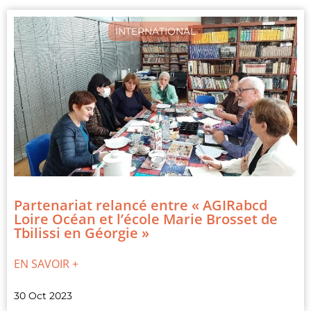
INTERNATIONAL
Partenariat relancé entre « AGIRabcd
Loire Océan et l’école Marie Brosset de
Tbilissi en Géorgie »
EN SAVOIR +
30 Oct 2023