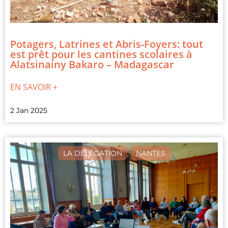
Potagers, Latrines et Abris-Foyers: tout
est prêt pour les cantines scolaires à
Alatsinainy Bakaro – Madagascar
EN SAVOIR +
2 Jan 2025
LA DÉLÉGATION
,
NANTES