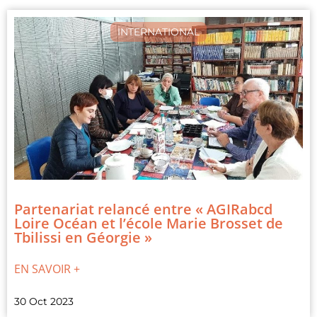
INTERNATIONAL
Partenariat relancé entre « AGIRabcd
Loire Océan et l’école Marie Brosset de
Tbilissi en Géorgie »
EN SAVOIR +
30 Oct 2023