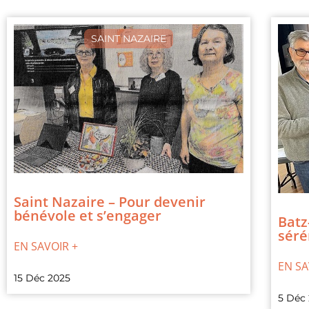
SAINT NAZAIRE
Saint Nazaire – Pour devenir
bénévole et s’engager
Batz
séré
EN SAVOIR +
EN SA
15 Déc 2025
5 Déc