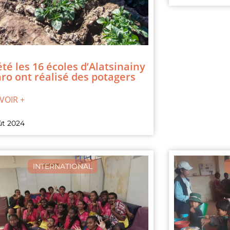
été les 16 écoles d’Alatsinainy
ro ont réalisé des potagers
VOIR +
ût 2024
INTERNATIONAL