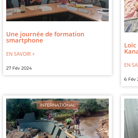
Une journée de formation
smartphone
Loïc
Kana
EN SAVOIR +
EN SA
27 Fév 2024
6 Fév
INTERNATIONAL