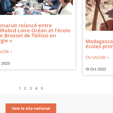
enariat relancé entre
IRabcd Loire Océan et l’école
e Brosset de Tbilissi en
gie »
Madagascar 
écoles pri
VOIR +
EN SAVOIR +
t 2023
19 Oct 2023
1
2
3
4
5
Vers le site national