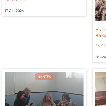
17 Oct 2024
Cet 
Baka
EN SA
28 Ao
NANTES