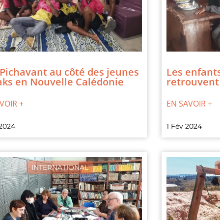
 Pichavant au côté des jeunes
Les enfant
ks en Nouvelle Calédonie
retrouvent 
VOIR +
EN SAVOIR +
 2024
1 Fév 2024
INTERNATIONAL