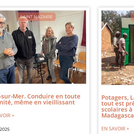
SAINT NAZAIRE
-sur-Mer. Conduire en toute
Potagers, L
nité, même en vieillissant
tout est pr
scolaires à
Madagasca
VOIR +
EN SAVOIR +
 2025