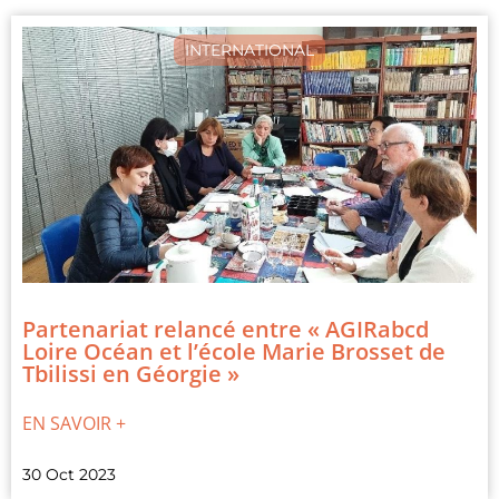
INTERNATIONAL
Partenariat relancé entre « AGIRabcd
Loire Océan et l’école Marie Brosset de
Tbilissi en Géorgie »
EN SAVOIR +
30 Oct 2023