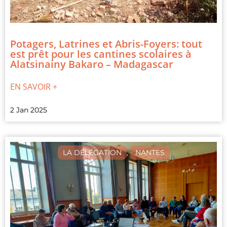
Potagers, Latrines et Abris-Foyers: tout
est prêt pour les cantines scolaires à
Alatsinainy Bakaro – Madagascar
EN SAVOIR +
2 Jan 2025
LA DÉLÉGATION
,
NANTES