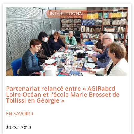
INTERNATIONAL
Partenariat relancé entre « AGIRabcd
Loire Océan et l’école Marie Brosset de
Tbilissi en Géorgie »
EN SAVOIR +
30 Oct 2023