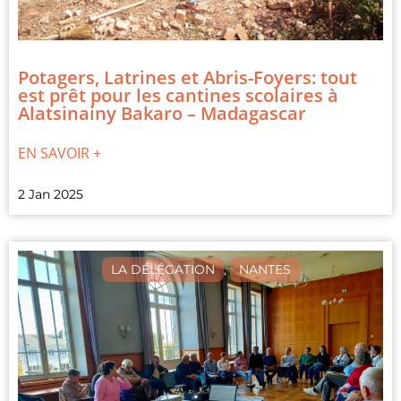
Potagers, Latrines et Abris-Foyers: tout
est prêt pour les cantines scolaires à
Alatsinainy Bakaro – Madagascar
EN SAVOIR +
2 Jan 2025
LA DÉLÉGATION
,
NANTES