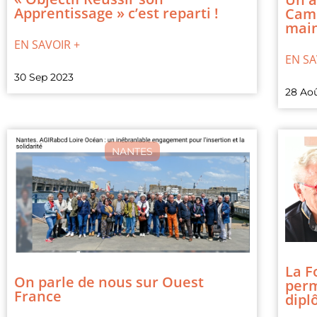
Apprentissage » c’est reparti !
Came
main
EN SAVOIR +
EN SA
30 Sep 2023
28 Ao
NANTES
La F
On parle de nous sur Ouest
perm
France
dipl