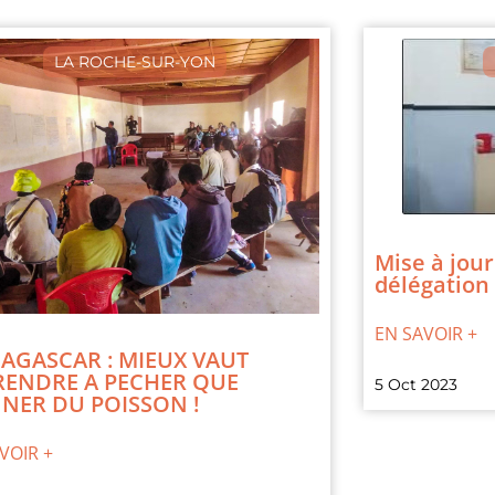
LA ROCHE-SUR-YON
Mise à jour
délégation
EN SAVOIR +
AGASCAR : MIEUX VAUT
RENDRE A PECHER QUE
5 Oct 2023
NER DU POISSON !
VOIR +