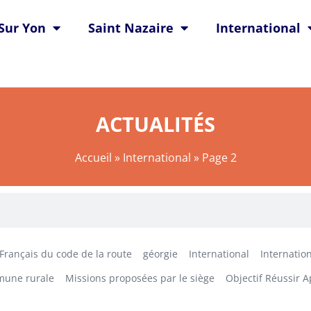
Sur Yon
Saint Nazaire
International
ACTUALITÉS
Accueil
»
International
»
Page 2
Français du code de la route
géorgie
International
Internation
mune rurale
Missions proposées par le siège
Objectif Réussir 