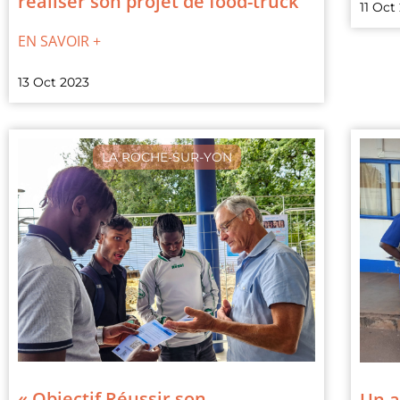
réaliser son projet de food-truck
11 Oct
EN SAVOIR +
13 Oct 2023
LA ROCHE-SUR-YON
« Objectif Réussir son
Un a