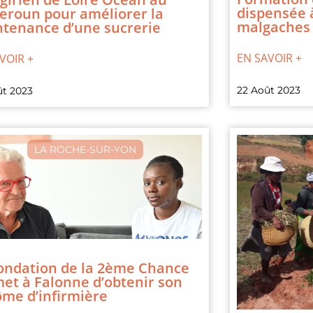
dispensée 
roun pour améliorer la
malgaches
tenance d’une sucrerie
EN SAVOIR +
VOIR +
22 Août 2023
ût 2023
LA ROCHE-SUR-YON
ondation de la 2ème Chance
et à Falonne d’obtenir son
ôme d’infirmière