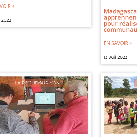
VOIR +
Madagascar
apprennen
l 2023
pour réalis
communaut
EN SAVOIR +
13 Juil 2023
LA ROCHE-SUR-YON