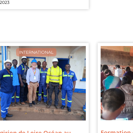
 2023
INTERNATIONAL
Formation q
girien de Loire Océan au